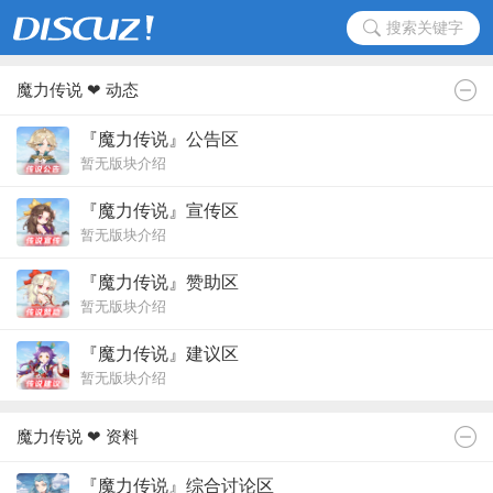
搜索关键字
魔力传说 ❤ 动态
『魔力传说』公告区
暂无版块介绍
『魔力传说』宣传区
暂无版块介绍
『魔力传说』赞助区
暂无版块介绍
『魔力传说』建议区
暂无版块介绍
魔力传说 ❤ 资料
『魔力传说』综合讨论区