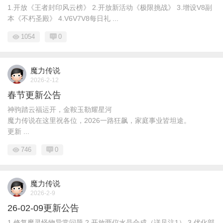
1.开放《王者封印风云榜》 2.开放新活动《极限挑战》 3.增设V8副
本《不朽圣殿》 4.V6V7V8每日礼 ...
1054
0
魔力传说
2026-2-12
春节更新公告
神驹踏云福运开，金鞍玉勒耀星河
魔力传说在这里祝各位，2026一路狂飙，家庭事业皆坦途。
更新 ...
746
0
魔力传说
2026-2-9
26-02-09更新公告
1.修复魔灵怪物异常问题 2.开放两仪水晶合成（详见注1） 3.优化部