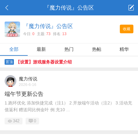
『魔力传说』公告区
『魔力传说』公告区
收藏
今日:
0
主题:
73
排名:
13
全部
最新
热门
热帖
精华
【设置】游戏服务器设置介绍
置顶
魔力传说
2026-6-16
端午节更新公告
1.跑环优化 添加快捷完成（注1） 2.开放端午活动（注2） 3.活动充
值返利 赠送同比例金叶 例:充10 ...
342
0