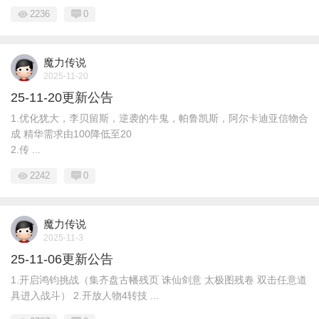
2236
0
魔力传说
2025-11-20
25-11-20更新公告
1.优化犹大，李贝留斯，逆袭的牛鬼，帕鲁凯斯，阿尔卡迪亚信物合
成 精华需求由100降低至20
2.传 ...
2242
0
魔力传说
2025-11-3
25-11-06更新公告
1.开启鸿钧挑战（集齐盘古幡残页 诛仙剑意 太极图残卷 双击任意道
具进入战斗） 2.开放人物4转技 ...