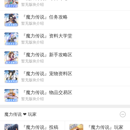
暂无版块介绍
『魔力传说』任务攻略
暂无版块介绍
『魔力传说』资料大学堂
暂无版块介绍
『魔力传说』新手攻略区
暂无版块介绍
『魔力传说』宠物资料区
暂无版块介绍
『魔力传说』物品交易区
暂无版块介绍
魔力传说 ❤ 玩家
『魔力传说』投稿
『魔力传说』玩家